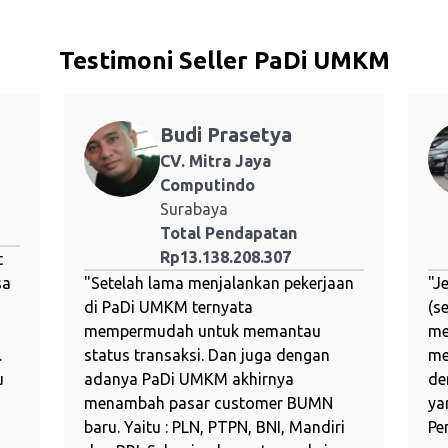
Testimoni Seller PaDi UMKM
Budi Prasetya
CV. Mitra Jaya
Computindo
Surabaya
Total Pendapatan
Rp13.138.208.307
t
sa
"
Setelah lama menjalankan pekerjaan
"
J
di PaDi UMKM ternyata
(s
mempermudah untuk memantau
me
.
status transaksi. Dan juga dengan
me
u
adanya PaDi UMKM akhirnya
de
menambah pasar customer BUMN
ya
baru. Yaitu : PLN, PTPN, BNI, Mandiri
Pe