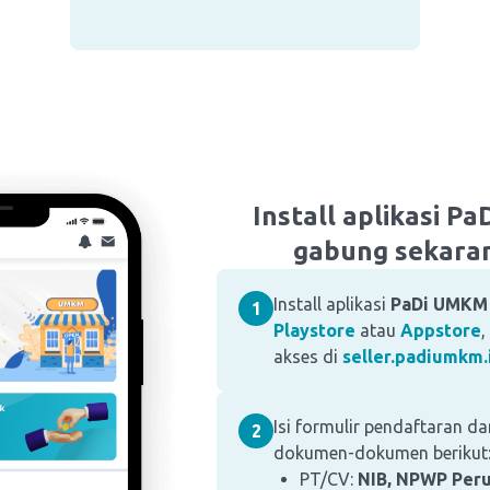
Install aplikasi P
gabung sekaran
Install aplikasi
PaDi UMKM
1
Playstore
atau
Appstore
,
akses di
seller.padiumkm.
Isi formulir pendaftaran d
2
dokumen-dokumen berikut
PT/CV:
NIB, NPWP Per