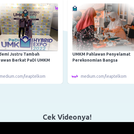
demi Justru Tambah
UMKM Pahlawan Penyelamat
yawan Berkat PaDi UMKM
Perekonomian Bangsa
medium.com/leaptelkom
medium.com/leaptelkom
Cek Videonya!