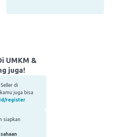
aDi UMKM &
g juga!
Seller di
 kamu juga bisa
id/register
an siapkan
:
usahaan